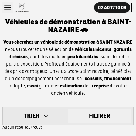
02 40 17 10 08
Véhicules de démonstration à SAINT-
NAZAIRE 🚗
Vous cherchez un véhicule de démonstration à SAINT-NAZAIRE
?
Vous trouverez une sélection de
véhicules récents
,
garantis
et
révisés
, dont des modèles
peu kilométrés
issus de notre
parc d'exposition. Profitez d'équipements haut de gamme à
des prix avantageux. Chez DS Store Saint-Nazaire, bénéficiez
d'un accompagnement personnalisé :
conseils
,
financement
adapté,
essai
gratuit et
estimation
de la
reprise
de votre
ancien véhicule.
TRIER
FILTRER
Aucun résultat trouvé