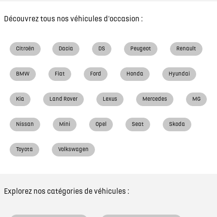
Découvrez tous nos véhicules d'occasion :
Citroën
Dacia
DS
Peugeot
Renault
BMW
Fiat
Ford
Honda
Hyundai
Kia
Land Rover
Lexus
Mercedes
MG
Nissan
Mini
Opel
Seat
Skoda
Toyota
Volkswagen
Explorez nos catégories de véhicules :