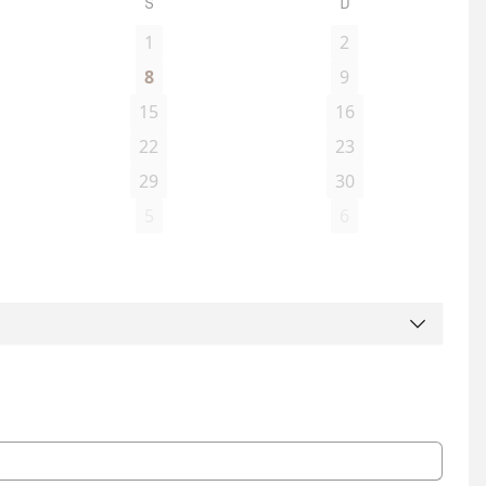
S
D
1
2
8
9
15
16
22
23
29
30
5
6