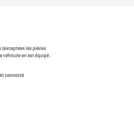
FINANCEMENT GEMY
CONTACTEZ UN MÉDIATEUR
s (exceptées les pièces
INDEX ÉGALITÉ
e véhicule en est équipé :
est connecté