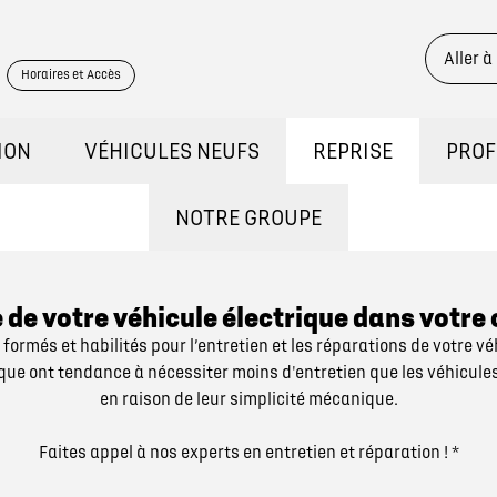
Aller à
Horaires et Accès
ION
VÉHICULES NEUFS
REPRISE
PROF
STOCK
DÉCOUVREZ NOS GAMMES
CONT
NOTRE GROUPE
QUI SOMMES NOUS ?
ONSTRATION
RÉSERVEZ UN ESSAI
ue de votre véhicule électrique dans votr
formés et habilités pour l’entretien et les réparations de votre vé
NOUS REJOINDRE
KILOMÉTRAGE
DÉCOUVREZ L'ÉLECTRIQUE
ique ont tendance à nécessiter moins d'entretien que les véhicul
en raison de leur simplicité mécanique.
NOS ACTUALITÉS
BRIDES
DÉCOUVREZ L'HYBRIDE
Faites appel à nos experts en entretien et réparation ! *
ASSURANCES GEMY