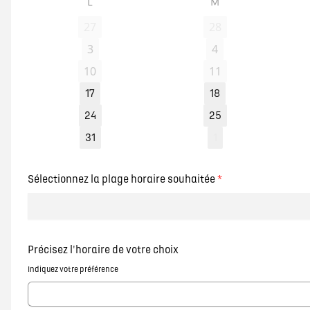
L
M
27
28
3
4
10
11
17
18
24
25
31
1
Sélectionnez la plage horaire souhaitée
*
Précisez l'horaire de votre choix
Indiquez votre préférence