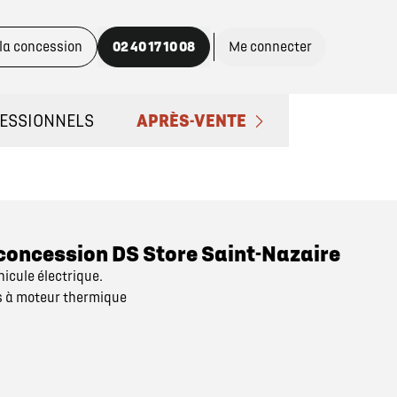
 la concession
02 40 17 10 08
Me connecter
ESSIONNELS
APRÈS-VENTE
ACTEZ UN CONSEILLER "PRO"
PRENDRE RENDEZ-VOUS
NOS OFFRES DU MOMENT
e concession DS Store Saint-Nazaire
hicule électrique.
ENTRETIEN ET RÉPARATIONS
es à moteur thermique
ENTRETIEN VÉHICULE ÉLECTRIQU
ENTRETIEN VÉHICULE HYBRIDE