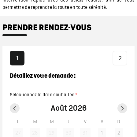
intervention rapide avec des délais réduits, afin de vous
permettre de reprendre la route en toute sérénité.
PRENDRE RENDEZ-VOUS
1
2
Détaillez votre demande :
Sélectionnez la date souhaitée
*
Août 2026
L
M
M
J
V
S
D
27
28
29
30
31
1
2