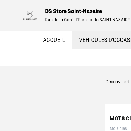
DS Store Saint-Nazaire
Rue de la Côté d'Émeraude SAINT-NAZAIRE
ACCUEIL
VÉHICULES D'OCCAS
NOS OCCASIONS EN 
VÉHICULES DE DÉM
Découvrez to
OCCASIONS FAIBLE 
ÉLECTRIQUES ET HY
MOTS C
NOS SERVICES