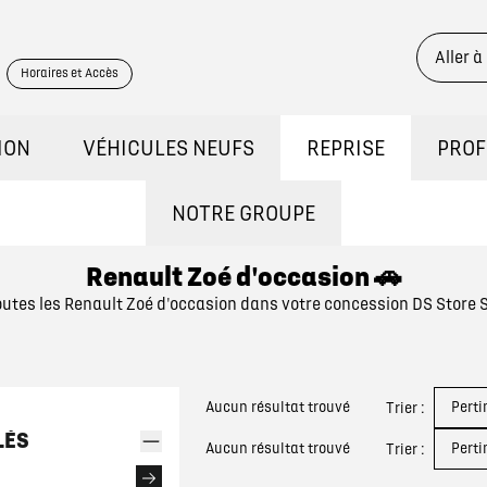
Aller à
Horaires et Accès
ION
VÉHICULES NEUFS
REPRISE
PROF
STOCK
DÉCOUVREZ NOS GAMMES
CONT
NOTRE GROUPE
Renault Zoé d'occasion 🚗
QUI SOMMES NOUS ?
ONSTRATION
RÉSERVEZ UN ESSAI
utes les Renault Zoé d'occasion dans votre concession DS Store 
NOUS REJOINDRE
KILOMÉTRAGE
DÉCOUVREZ L'ÉLECTRIQUE
NOS ACTUALITÉS
Aucun résultat trouvé
Pert
Trier :
BRIDES
DÉCOUVREZ L'HYBRIDE
LÉS
Aucun résultat trouvé
Pert
Trier :
ASSURANCES GEMY