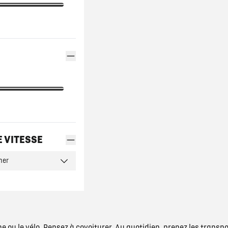
E VITESSE
ner
rche ou le vélo. Pensez à covoiturer. Au quotidien, prenez les tr