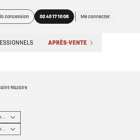
 la concession
02 40 17 10 08
Me connecter
ESSIONNELS
APRÈS-VENTE
ACTEZ UN CONSEILLER "PRO"
PRENDRE RENDEZ-VOUS
NOS OFFRES DU MOMENT
Saint-Nazaire
ENTRETIEN ET RÉPARATIONS
inence
ENTRETIEN VÉHICULE ÉLECTRIQU
inence
ENTRETIEN VÉHICULE HYBRIDE